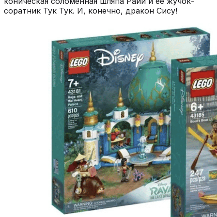
коническая соломенная шляпа Райи и ее жучок-
соратник Тук Тук. И, конечно, дракон Сису!